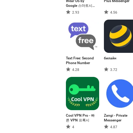
Wear OS by
Plus Messenger
Google 스마트시
계
2.93
4.56
Text Free: Second
билайн
Phone Number
4.28
3.72
Cool VPN Pro - 빠
Zangi - Private
른 VPN 프록시
Messenger
4
4.87