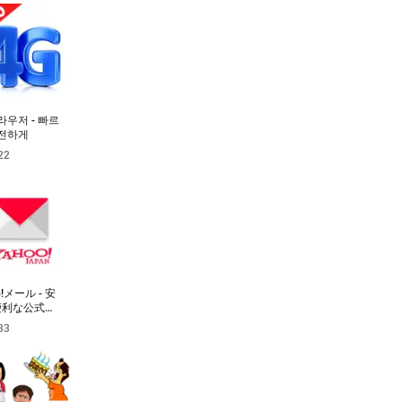
라우저 - 빠르
안전하게
22
o!メール - 安
便利な公式メ
アプリ
33