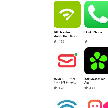
WiFi Master-
Liquid Phone
Mobile Data Saver
4.56
-
myMail – 모든계
ICQ: Messenger
정에대한하나의이
App
메일앱
4.48
4.21