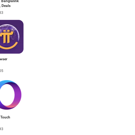
 Banglalink
, Deals
83
owser
05
 Touch
93