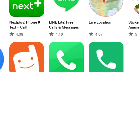
Nextplus: Phone #
LINE Lite: Free
Live Location
Sticke
Text + Call
Calls & Messages
Anima
4.38
4.19
4.67
5
Voxer 워키토키
Contacts - Caller
Right Dialer
Walkie Talkie PTT
ID & Spam
3.33
-
-
1
2
3
4
5
6
7
8