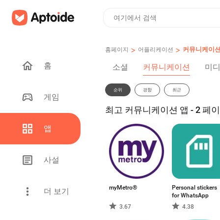
>
>
커뮤니케이
홈페이지
어플리케이션
홈
소셜
커뮤니케이션
미디
순위
경향
최근
게임
최고 커뮤니케이션 앱 - 2 페
앱
사설
myMetro®
Personal stickers
더 보기
for WhatsApp
3.67
4.38