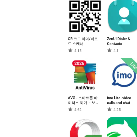
QR 코드 리더/바코
ZenUI Dialer &
드 스캐너
Contacts
4.15
4.1
AVG - 스마트폰 바
imo Lite -video
이러스 제거 ・보
calls and chat
안 앱
4.62
4.25