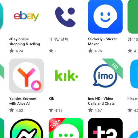
eBay online
에이닷 전화
Sticker.ly - Sticker
청각 
shopping & selling
Maker
4.24
-
4.76
4.
Yandex Browser
Kik
imo HD - Video
hike 
with Alice AI
Calls and Chats
4.52
4.18
4.67
4.