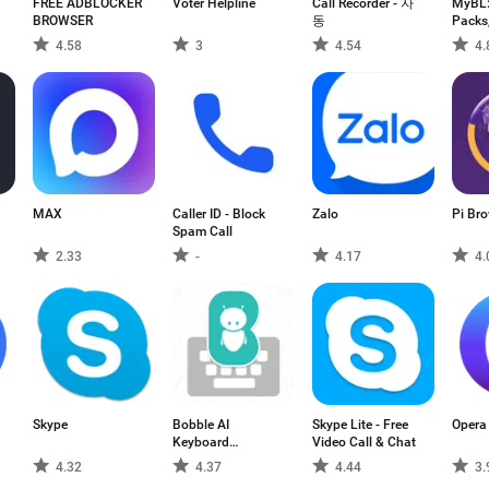
FREE ADBLOCKER
Voter Helpline
Call Recorder - 자
MyBL:
BROWSER
동
Packs
4.58
3
4.54
4.
MAX
Caller ID - Block
Zalo
Pi Br
Spam Call
2.33
-
4.17
4.
Skype
Bobble AI
Skype Lite - Free
Opera
Keyboard
Video Call & Chat
Meme,Status
4.32
4.37
4.44
3.