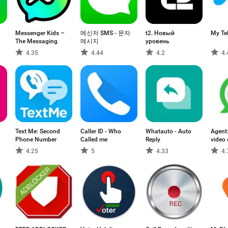
Messenger Kids –
메신저 SMS - 문자
t2. Новый
My Te
The Messaging
메시지
уровень
4.35
4.44
4.2
4.
Text Me: Second
Caller ID - Who
Whatauto - Auto
Agent:
Phone Number
Called me
Reply
video 
4.25
5
4.33
4.