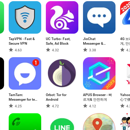
TapVPN - Fast &
UC Turbo- Fast,
JioChat
4G 브
Secure VPN
Safe, Ad Block
Messenger &
게, 
Video Call
4.63
4.32
3.38
4.
TamTam:
Orbot: Tor for
APUS Browser - 빠
Yaho
Messenger for text
Android
르게& 안전하게
心で
chats & Video
ール
4.25
4.72
4.12
4.
Calling