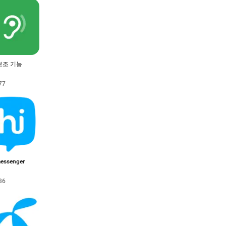
보조 기능
77
messenger
36