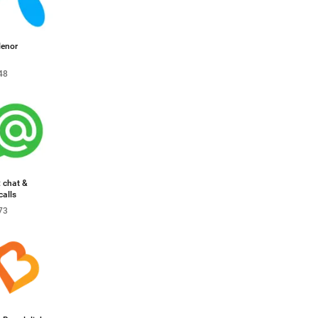
lenor
48
 chat &
calls
73