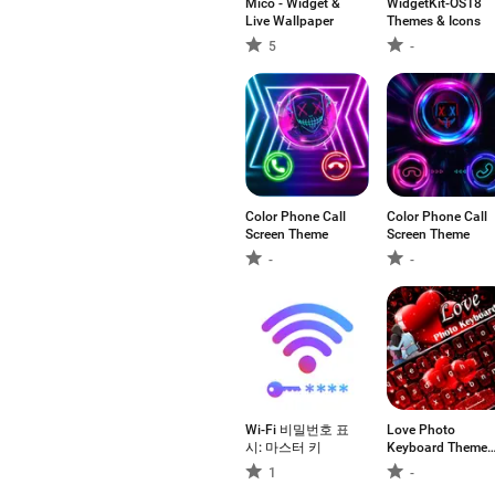
Mico - Widget &
WidgetKit-OS18
Live Wallpaper
Themes & Icons
5
-
Color Phone Call
Color Phone Call
Screen Theme
Screen Theme
-
-
Wi-Fi 비밀번호 표
Love Photo
시: 마스터 키
Keyboard Theme
2023
1
-