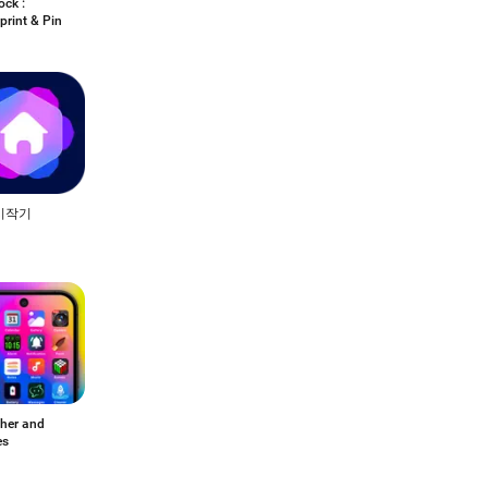
ock :
print & Pin
시작기
her and
es