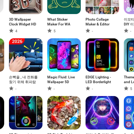
3D Wallpaper
What Sticker
Photo Collage
이모티
Clock Widget HD
Maker For WA
Maker & Editor
DIY
4
5
-
-
손뼉을 , 내 전화를
Magic Fluid: Live
EDGE Lighting -
Theme
찾기 위해 휘파람
Wallpaper 5D
LED Borderlight
and L
-
-
-
5