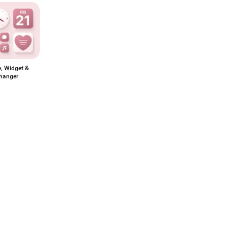
, Widget &
changer