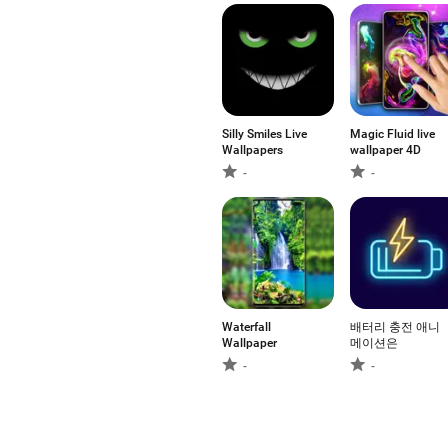
Silly Smiles Live
Magic Fluid live
Wallpapers
wallpaper 4D
-
-
Waterfall
배터리 충전 애니
Wallpaper
메이션은
-
-