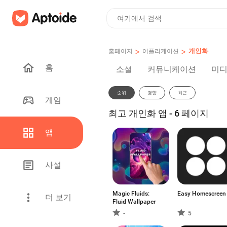
>
>
개인화
홈페이지
어플리케이션
홈
소셜
커뮤니케이션
미디
순위
경향
최근
게임
최고 개인화 앱 - 6 페이지
앱
사설
Magic Fluids:
Easy Homescreen
더 보기
Fluid Wallpaper
-
5