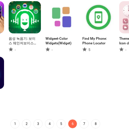
음성 녹음기: 보이
Widgeet-Color
Find My Phone:
Theme
스 체인저보이스
Widgets(Widget)
Phone Locator
Icon 
이펙트 와 함께
-
-
5
-
1
2
3
4
5
6
7
8