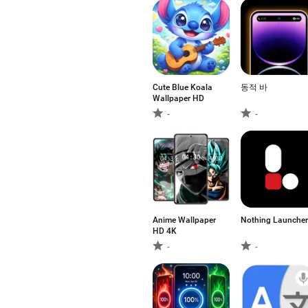
Cute Blue Koala
동적 바
Wallpaper HD
-
-
Anime Wallpaper
Nothing Launcher
HD 4K
-
-