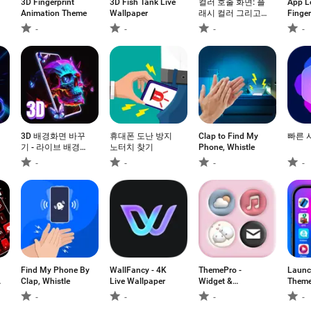
3D Fingerprint
3D Fish Tank Live
컬러 호출 화면: 플
App L
Animation Theme
Wallpaper
래시 컬러 그리고
Finger
컬러 스크린 전화
-
-
-
-
3D 배경화면 바꾸
휴대폰 도난 방지
Clap to Find My
빠른 
기 - 라이브 배경화
노터치 찾기
Phone, Whistle
면 HD 앱
-
-
-
-
Find My Phone By
WallFancy - 4K
ThemePro -
Launc
Clap, Whistle
Live Wallpaper
Widget &
Them
Wallpaper
-
-
-
-