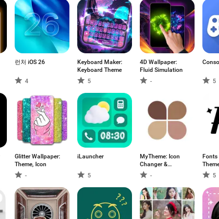
런처 iOS 26
Keyboard Maker:
4D Wallpaper:
Conso
Keyboard Theme
Fluid Simulation
4
5
-
5
Glitter Wallpaper:
iLauncher
MyTheme: Icon
Fonts
Theme, Icon
Changer &
Theme
Themes
-
5
-
5