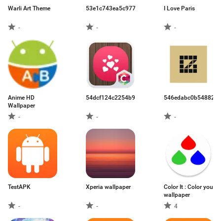
Warli Art Theme
53e1c743ea5c977541397574.apk
I Love Paris
-
-
-
Anime HD
54dcf124c2254b906f091cef.apk
546edabc0b54882c0
Wallpaper
-
-
-
TestAPK
Xperia wallpaper
Color It : Color you
wallpaper
-
-
4