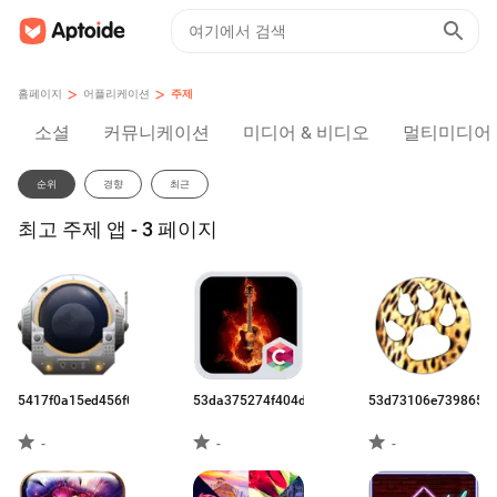
>
>
홈페이지
어플리케이션
주제
소셜
커뮤니케이션
미디어 & 비디오
멀티미디어
순위
경향
최근
최고 주제 앱 - 3 페이지
5417f0a15ed456f02130cb75.apk
53da375274f404d613973e56.apk
53d73106e73986573
-
-
-