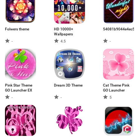
Folwers theme
HD 10000+
54081b9044e4ec5f6
Wallpapers
-
4.5
-
Pink Star Theme
Dream 3D Theme
Cat Theme Pink
GO Launcher EX
GO Launcher
-
-
5