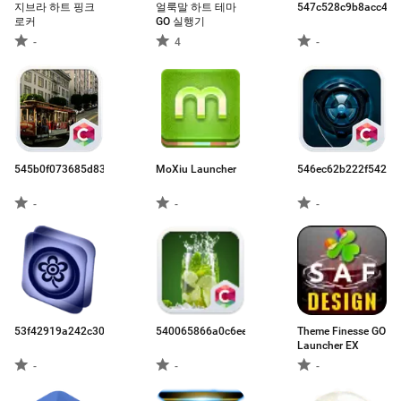
지브라 하트 핑크
얼룩말 하트 테마
547c528c9b8acc477
로커
GO 실행기
-
4
-
545b0f073685d83f2fc283fc.apk
MoXiu Launcher
546ec62b222f54204
-
-
-
53f42919a242c30a49029116.apk
540065866a0c6ee726c16f4f.apk
Theme Finesse GO
Launcher EX
-
-
-