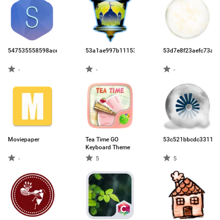
547535558598acee43a52995.apk
53a1ae997b111530271e503e.apk
53d7e8f23aefc73a2
-
-
-
Moviepaper
Tea Time GO
53c521bbcdc331110
Keyboard Theme
-
5
5