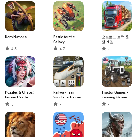
DomiNations
Battle for the
오프로드 트럭 운
Galaxy
전 게임
4.5
4.7
-
Puzzles & Chaos:
Railway Train
Tractor Games -
Frozen Castle
Simulator Games
Farming Games
5
-
-