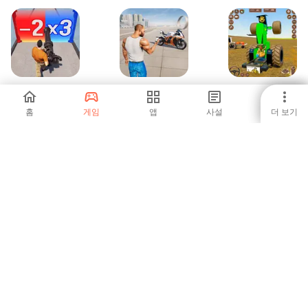
라스트 Z: 서바이벌
갱스터 범죄 도시
Tractor Game 3d
슈터
공격 3D
Indian Farming
홈
게임
앱
사설
더 보기
5
-
-
트럭 게임 - 운전 학
Worldkrafts
개미 군단
교
-
-
5
1
2
3
4
5
6
7
8