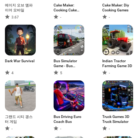
에이지 오브 엠파
Cake Maker:
Cake Maker: Diy
이어 모바일
Cooking Cake
Cooking Games
Games
3.67
-
-
Dark War Survival
Bus Simulator
Indian Tractor
Game - Bus
Farming Game 3D
Games
4
5
-
그랜드 시티 갱스
Bus Driving Euro
Truck Games 3D
터 게임
Coach Bus
Truck Simulator
-
-
-