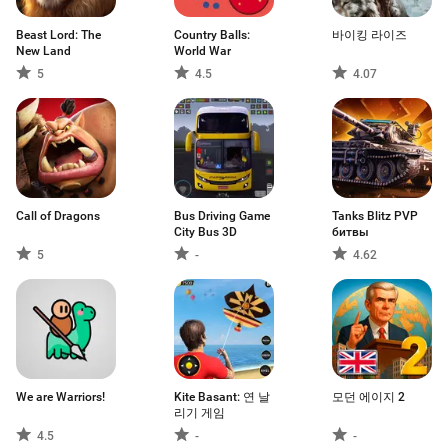
Beast Lord: The
Country Balls:
바이킹 라이즈
New Land
World War
5
4.5
4.07
Call of Dragons
Bus Driving Game
Tanks Blitz PVP
City Bus 3D
битвы
5
-
4.62
We are Warriors!
Kite Basant: 연 날
모던 에이지 2
리기 게임
4.5
-
-