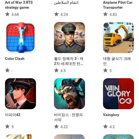
Art of War 3:RTS
انتقام السلاطين
Airplane Pilot Car
strategy game
Transporter
4.68
4.24
4.83
Color Clash
월드 정복자 3 - 제
대형 굴삭기 크레
2차 세계대전 턴제
인
전략게임
-
4.5
5
마피아42
바이킹스 : 전쟁의
Vainglory
서막
5
4.22
4.2