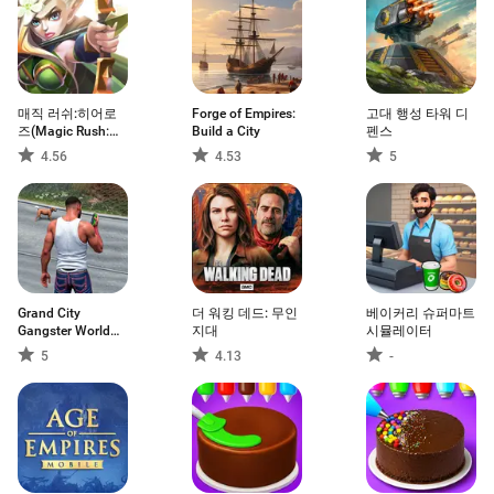
매직 러쉬:히어로
Forge of Empires:
고대 행성 타워 디
즈(Magic Rush:
Build a City
펜스
Heroes)
4.56
4.53
5
Grand City
더 워킹 데드: 무인
베이커리 슈퍼마트
Gangster World
지대
시뮬레이터
Game
5
4.13
-