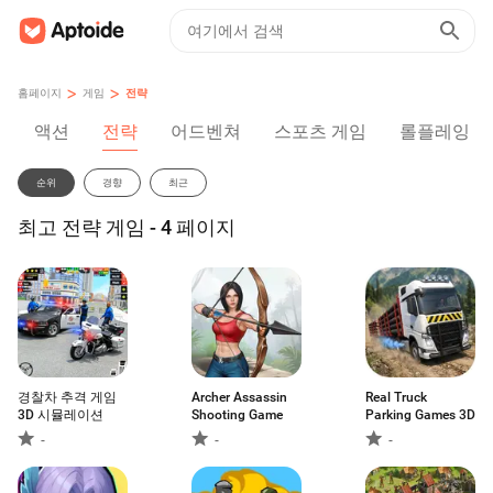
>
>
홈페이지
게임
전략
액션
전략
어드벤쳐
스포츠 게임
롤플레잉
순위
경향
최근
최고 전략 게임 - 4 페이지
경찰차 추격 게임
Archer Assassin
Real Truck
3D 시뮬레이션
Shooting Game
Parking Games 3D
-
-
-