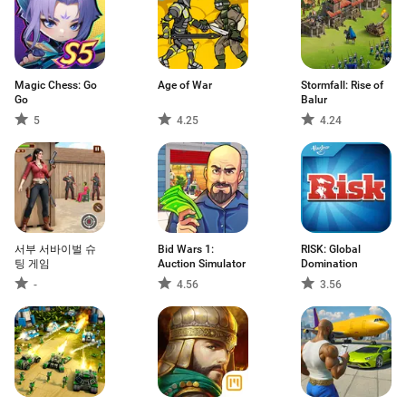
Magic Chess: Go
Age of War
Stormfall: Rise of
Go
Balur
5
4.25
4.24
서부 서바이벌 슈
Bid Wars 1:
RISK: Global
팅 게임
Auction Simulator
Domination
-
4.56
3.56