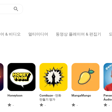
어 & 비디오
멀티미디어
동영상 플레이어 & 편집기
Honeytoon
Comikaze - 만화
MangaMango
Pense 
만들기 망가
Áudio
-
-
-
-