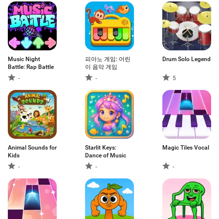
Music Night
피아노 게임: 어린
Drum Solo Legend
Battle: Rap Battle
이 음악 게임
-
-
5
Animal Sounds for
Starlit Keys:
Magic Tiles Vocal
Kids
Dance of Music
-
-
-