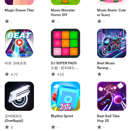
Magic Dream Tiles
Music Monster:
Music Beats: Cute
Horror DIY
or Scary
-
-
-
비트 크래프트
DJ SUPER PADS
Beat Music
드럼 - 런치패드 음
Racing:
악
Motor&Racer
4.72
4.65
-
오버래피드
Rhythm Sprint
Beat Ball Tiles
(OverRapid)
Hop 3D
5
-
-