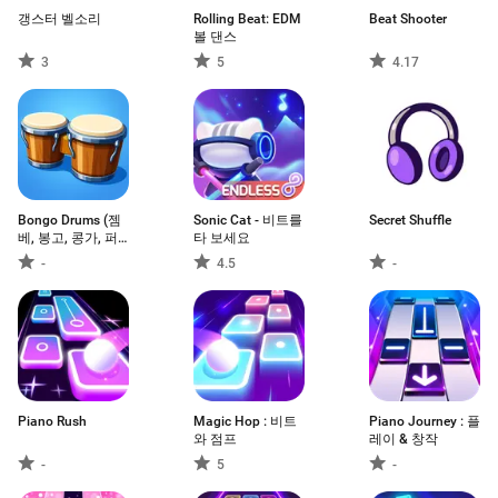
갱스터 벨소리
Rolling Beat: EDM
Beat Shooter
볼 댄스
3
5
4.17
Bongo Drums (젬
Sonic Cat - 비트를
Secret Shuffle
베, 봉고, 콩가, 퍼
타 보세요
커션)
-
4.5
-
Piano Rush
Magic Hop : 비트
Piano Journey : 플
와 점프
레이 & 창작
-
5
-