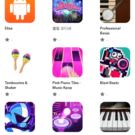
Elisa
클럽 오디션
Professional
Banjo
-
-
-
Tambourine &
Pink Piano Tiles :
Blast Beats
Shaker
Music Kpop
-
-
-