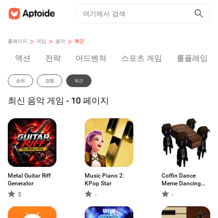
>
>
>
홈페이지
게임
음악
최근
액션
전략
어드벤쳐
스포츠 게임
롤플레잉
순위
경향
최근
최신 음악 게임 - 10 페이지
Metal Guitar Riff
Music Piano 2:
Coffin Dance
Generator
KPop Star
Meme Dancing
Game
5
-
-