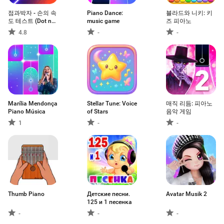
점과박자 - 손의 속
Piano Dance:
블라드와 니키: 키
도 테스트 (Dot n
music game
즈 피아노
Beat)
4.8
-
-
Marília Mendonça
Stellar Tune: Voice
매직 리듬: 피아노
Piano Música
of Stars
음악 게임
1
-
-
Thumb Piano
Детские песни.
Avatar Musik 2
125 и 1 песенка
-
-
-