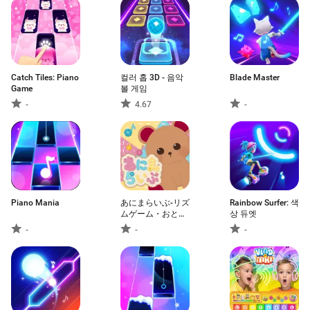
Catch Tiles: Piano
컬러 홉 3D - 음악
Blade Master
Game
볼 게임
-
4.67
-
Piano Mania
あにまらいぶ-リズ
Rainbow Surfer: 색
ムゲーム・おとげ
상 듀엣
ー・達人・スプラ
-
-
-
ンキー