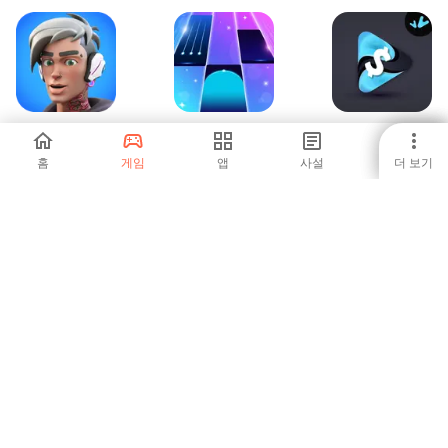
LIT killah: The
Piano Music :
Cash Earning App
Game
Rhythm Game
Givvy Videos
홈
게임
앱
사설
더 보기
4.85
-
4.25
Beat Swiper
오프라인 게임 -
Givvy Radios -
Wi-Fi 없음
Listen & Enjoy!
3.33
-
5