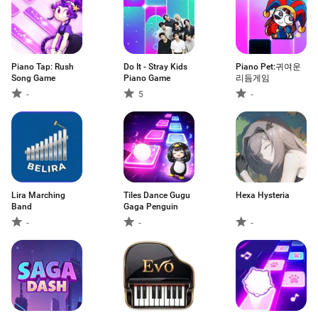
Piano Tap: Rush
Do It - Stray Kids
Piano Pet:귀여운
Song Game
Piano Game
리듬게임
-
5
-
Lira Marching
Tiles Dance Gugu
Hexa Hysteria
Band
Gaga Penguin
-
-
-