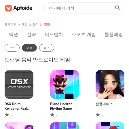
>
>
>
홈페이지
게임
음악
경향
액션
전략
어드벤쳐
스포츠 게임
롤플레잉
순위
경향
최근
트랜딩 음악 안드로이드 게임
DSX Drum
Piano Horizo​​n:
럽플레이스
Kendang: Real
Rhythm Game
Pad
-
-
-